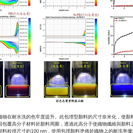
織物在耐水洗的色牢度提升。此包埋型顏料的尺寸奈米化，使顏
因包覆高分子材料於顏料周圍，透過此高分子使織物纖維與顏料
粒徑尺寸約100 nm，使用包埋顏料塗佈於織物上的耐洗率優於