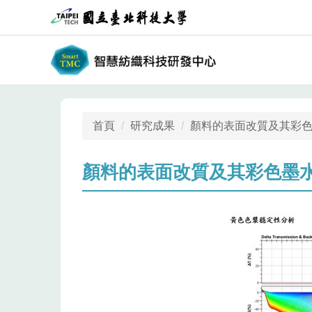
跳
到
主
要
內
容
區
首頁
研究成果
顏料的表面改質及其彩
顏料的表面改質及其彩色墨